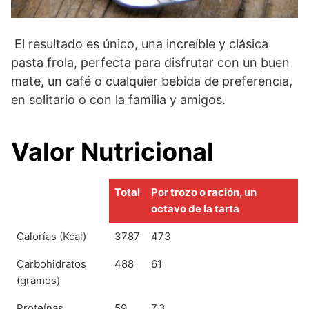
El resultado es único, una increíble y clásica
pasta frola, perfecta para disfrutar con un buen
mate, un café o cualquier bebida de preferencia,
en solitario o con la familia y amigos.
Valor Nutricional
Total
Por trozo o ración, un
octavo de la tarta
Calorías (Kcal)
3787
473
Carbohidratos
488
61
(gramos)
Proteínas
59
7,3