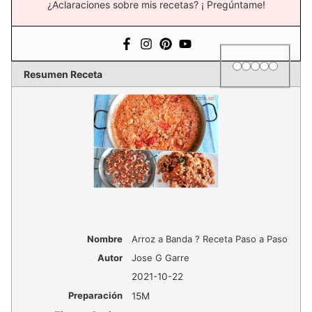
¿Aclaraciones sobre mis recetas? ¡ Pregúntame!
1 star
2 stars
3 stars
4 stars
5 star
Rating
Resumen Receta
Nombre
Arroz a Banda ? Receta Paso a Paso
Autor
Jose G Garre
2021-10-22
Preparación
15M