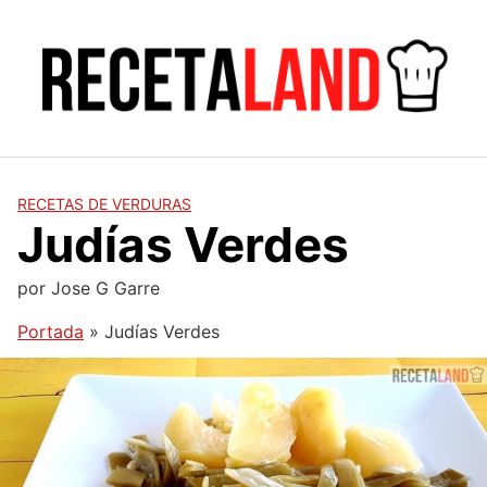
Saltar
al
contenido
RECETAS DE VERDURAS
Judías Verdes
por
Jose G Garre
Portada
»
Judías Verdes