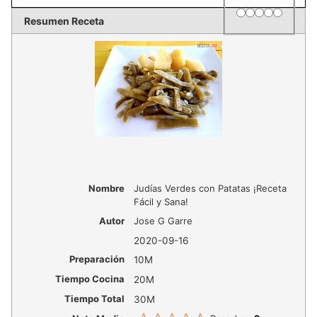
1 star
2 stars
3 stars
4 stars
5 star
Rating
Resumen Receta
Nombre
Judías Verdes con Patatas ¡Receta
Fácil y Sana!
Autor
Jose G Garre
2020-09-16
Preparación
10M
Tiempo Cocina
20M
Tiempo Total
30M