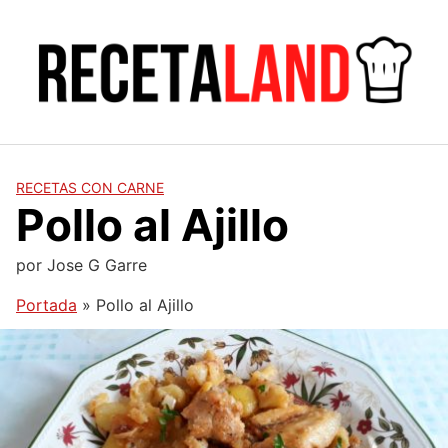
Saltar
al
contenido
RECETAS CON CARNE
Pollo al Ajillo
por
Jose G Garre
Portada
»
Pollo al Ajillo