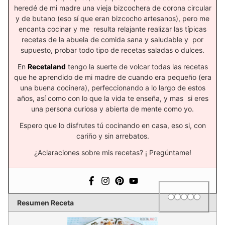
heredé de mi madre una vieja bizcochera de corona circular
y de butano (eso sí que eran bizcocho artesanos), pero me
encanta cocinar y me resulta relajante realizar las típicas
recetas de la abuela de comida sana y saludable y por
supuesto, probar todo tipo de recetas saladas o dulces.
En
Recetaland
tengo la suerte de volcar todas las recetas
que he aprendido de mi madre de cuando era pequeño (era
una buena cocinera), perfeccionando a lo largo de estos
años, así como con lo que la vida te enseña, y mas si eres
una persona curiosa y abierta de mente como yo.
Espero que lo disfrutes tú cocinando en casa, eso si, con
cariño y sin arrebatos.
¿Aclaraciones sobre mis recetas? ¡ Pregúntame!
1 star
2 stars
3 stars
4 stars
5 star
Rating
Resumen Receta