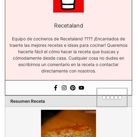
Recetaland
Equipo de cocineros de Recetaland ?‍??‍? ¡Encantados de
traerte las mejores recetas e ideas para cocinar! Queremos
hacerte fácil el cómo hacer la receta que buscas y
cómodamente desde casa. Cualquier cosa no dudes en
escribirnos un comentario en la receta o contactar
directamente con nosotros.
1 star
2 stars
3 stars
4 stars
5 star
Rating
Resumen Receta