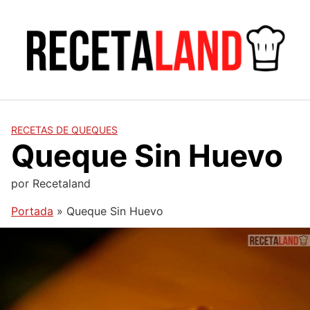
Saltar
al
contenido
RECETAS DE QUEQUES
Queque Sin Huevo
por
Recetaland
Portada
»
Queque Sin Huevo