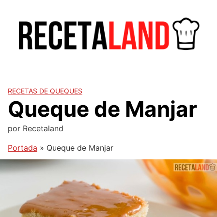
Saltar
al
contenido
RECETAS DE QUEQUES
Queque de Manjar
por
Recetaland
Portada
»
Queque de Manjar