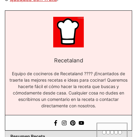
Recetaland
Equipo de cocineros de Recetaland ?‍??‍? ¡Encantados de
traerte las mejores recetas e ideas para cocinar! Queremos
hacerte fácil el cómo hacer la receta que buscas y
cómodamente desde casa. Cualquier cosa no dudes en
escribirnos un comentario en la receta o contactar
directamente con nosotros.
1 star
2 stars
3 stars
4 stars
5 star
Rating
Resumen Receta