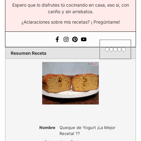
Espero que lo disfrutes tú cocinando en casa, eso si, con
cariño y sin arrebatos.
¿Aclaraciones sobre mis recetas? ¡ Pregúntame!
1 star
2 stars
3 stars
4 stars
5 star
Rating
Resumen Receta
Nombre
Queque de Yogurt ¡La Mejor
Receta! ?‍?