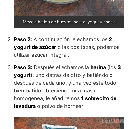
Mezcla batida de huevos, aceite, yogur y canela
Paso 2
: A continuación le echamos los
2
yogurt de azúcar
o las dos tazas, podemos
utilizar azúcar integral.
Paso 3
: Después el echamos la
harina
(los
3
yogurt
), uno detrás de otro y batiéndolo
después de cada uno, y una vez esté todo
bien batido obteniendo una masa
homogénea, le añadiremos
1 sobrecito de
levadura
o polvo de hornear.