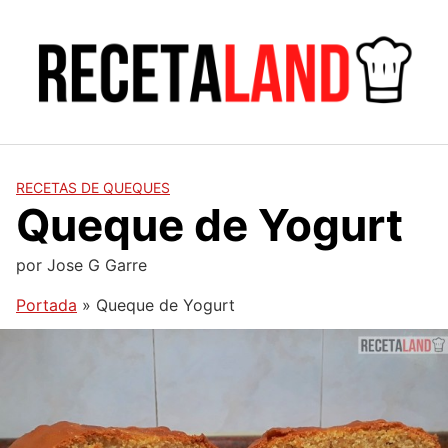
Saltar
al
contenido
RECETAS DE QUEQUES
Queque de Yogurt
por
Jose G Garre
Portada
»
Queque de Yogurt