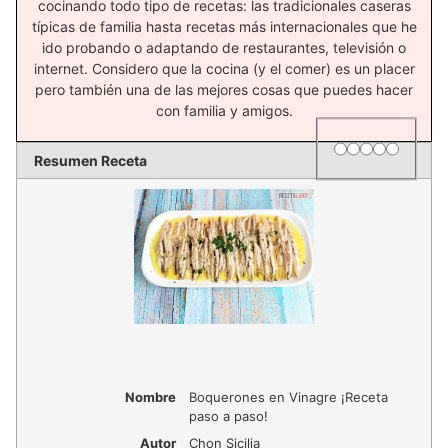
cocinando todo tipo de recetas: las tradicionales caseras
típicas de familia hasta recetas más internacionales que he
ido probando o adaptando de restaurantes, televisión o
internet. Considero que la cocina (y el comer) es un placer
pero también una de las mejores cosas que puedes hacer
con familia y amigos.
1 star
2 stars
3 stars
4 stars
5 star
Rating
Resumen Receta
Nombre
Boquerones en Vinagre ¡Receta
paso a paso!
Autor
Chon Sicilia