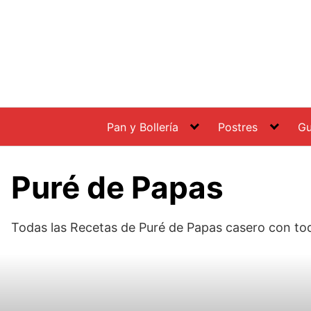
Saltar
al
contenido
Pan y Bollería
Postres
Gu
Puré de Papas
Todas las Recetas de Puré de Papas casero con tod