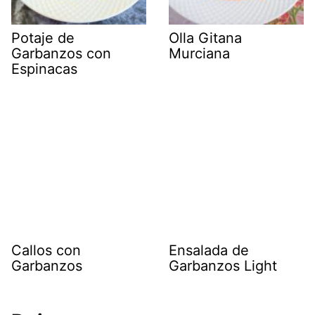
Potaje de
Olla Gitana
Garbanzos con
Murciana
Espinacas
Callos con
Ensalada de
Garbanzos
Garbanzos Light
Deja una respuesta
Tu dirección de correo electrónico no será publicada.
Los campos
obligatorios están marcados con
*