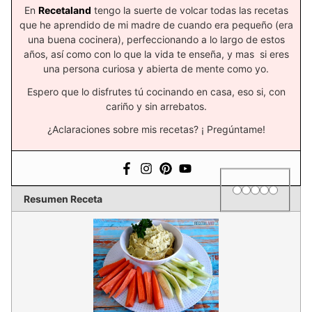
En
Recetaland
tengo la suerte de volcar todas las recetas
que he aprendido de mi madre de cuando era pequeño (era
una buena cocinera), perfeccionando a lo largo de estos
años, así como con lo que la vida te enseña, y mas si eres
una persona curiosa y abierta de mente como yo.
Espero que lo disfrutes tú cocinando en casa, eso si, con
cariño y sin arrebatos.
¿Aclaraciones sobre mis recetas? ¡ Pregúntame!
1 star
2 stars
3 stars
4 stars
5 star
Rating
Resumen Receta