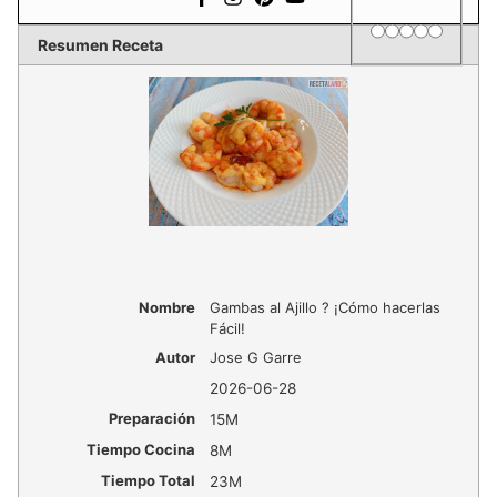
1 star
2 stars
3 stars
4 stars
5 star
Rating
Resumen Receta
Nombre
Gambas al Ajillo ? ¡Cómo hacerlas
Fácil!
Autor
Jose G Garre
2026-06-28
Preparación
15M
Tiempo Cocina
8M
Tiempo Total
23M