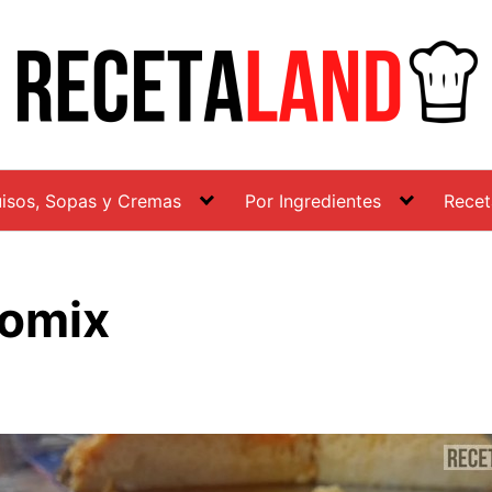
isos, Sopas y Cremas
Por Ingredientes
Recet
momix