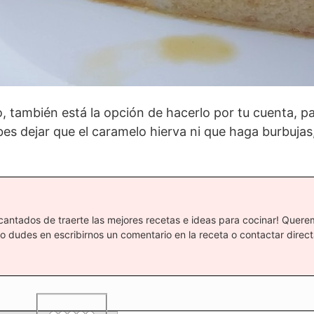
también está la opción de hacerlo por tu cuenta, pa
s dejar que el caramelo hierva ni que haga burbujas
ncantados de traerte las mejores recetas e ideas para cocinar! Quere
dudes en escribirnos un comentario en la receta o contactar direc
1 star
2 stars
3 stars
4 stars
5 stars