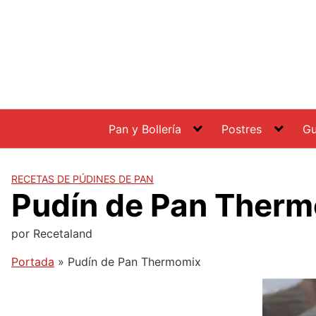
Saltar
al
contenido
Pan y Bollería
Postres
Gu
RECETAS DE PÚDINES DE PAN
Pudín de Pan Ther
por
Recetaland
Portada
»
Pudín de Pan Thermomix