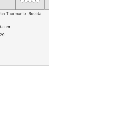
Rating
Pan Thermomix ¡Receta
d.com
29