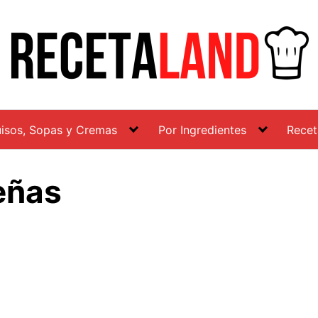
isos, Sopas y Cremas
Por Ingredientes
Recet
eñas