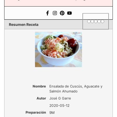
1 star
2 stars
3 stars
4 stars
5 star
Rating
Resumen Receta
Nombre
Ensalada de Cuscús, Aguacate y
Salmón Ahumado
Autor
José G Garre
2020-05-12
Preparación
9M